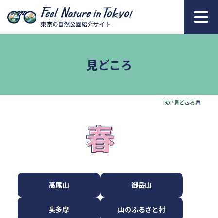
本文へ移動
見どころ
TOP
見どころ
春
高尾山
御岳山
奥多摩
山のふるさと村