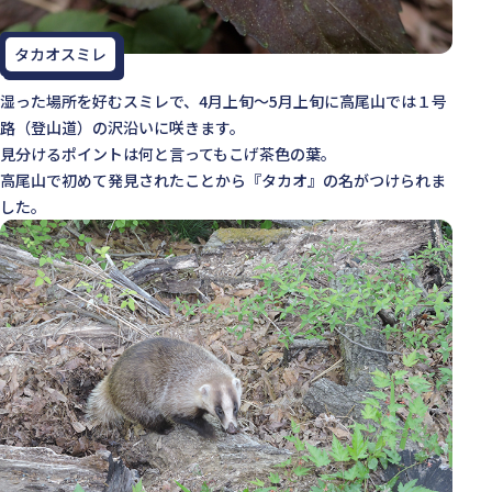
タカオスミレ
湿った場所を好むスミレで、4月上旬～5月上旬に高尾山では１号
路（登山道）の沢沿いに咲きます。
見分けるポイントは何と言ってもこげ茶色の葉。
高尾山で初めて発見されたことから『タカオ』の名がつけられま
した。