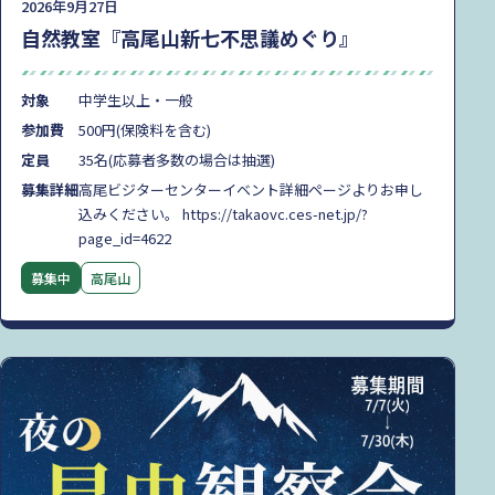
2026年9月27日
自然教室『高尾山新七不思議めぐり』
対象
中学生以上・一般
参加費
500円(保険料を含む)
定員
35名(応募者多数の場合は抽選)
募集詳細
高尾ビジターセンターイベント詳細ページよりお申し
込みください。 https://takaovc.ces-net.jp/?
page_id=4622
募集中
高尾山