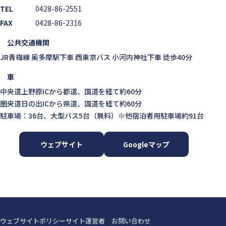
TEL
0428-86-2551
FAX
0428-86-2316
公共交通機関
JR青梅線 奥多摩駅下車 西東京バス 小河内神社下車 徒歩40分
車
中央道上野原ICから都道、国道を経て約60分
圏央道日の出ICから県道、国道を経て約60分
駐車場：36台、大型バス5台（無料）※他宿泊者用駐車場約91台
ウェブサイト
Googleマップ
ウェブサイトポリシー
サイト運営者
お問い合わせ