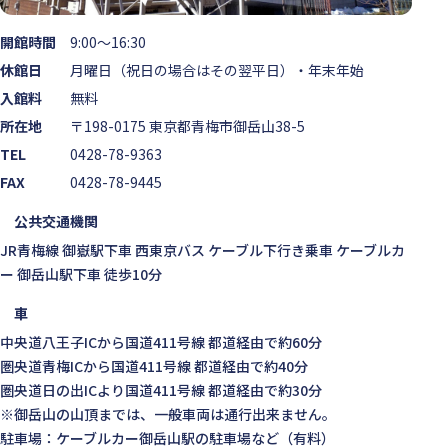
開館時間
9:00～16:30
休館日
月曜日（祝日の場合はその翌平日）・年末年始
入館料
無料
所在地
〒198-0175 東京都青梅市御岳山38-5
TEL
0428-78-9363
FAX
0428-78-9445
公共交通機関
JR青梅線 御嶽駅下車 西東京バス ケーブル下行き乗車 ケーブルカ
ー 御岳山駅下車 徒歩10分
車
中央道八王子ICから国道411号線 都道経由で約60分
圏央道青梅ICから国道411号線 都道経由で約40分
圏央道日の出ICより国道411号線 都道経由で約30分
※御岳山の山頂までは、一般車両は通行出来ません。
駐車場：ケーブルカー御岳山駅の駐車場など（有料）