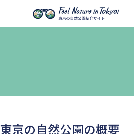
本文へ移動
東京の自然公園の概要