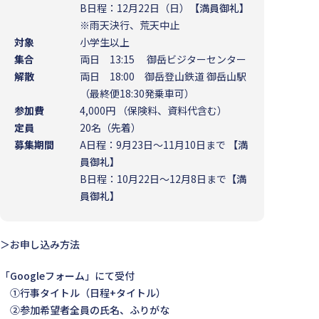
B日程：12月22日（日）
【満員御礼】
※雨天決行、荒天中止
対象
小学生以上
集合
両日 13:15 御岳ビジターセンター
解散
両日 18:00 御岳登山鉄道 御岳山駅
（最終便18:30発乗車可）
参加費
4,000円 （保険料、資料代含む）
定員
20名（先着）
募集期間
A日程：9月23日～11月10日まで
【満
員御礼】
B日程：10月22日～12月8日まで
【満
員御礼】
＞お申し込み方法
「Googleフォーム」にて受付
①行事タイトル（日程+タイトル）
②参加希望者全員の氏名、ふりがな