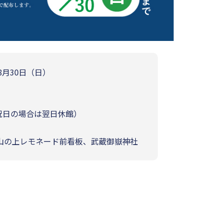
 8月30日（日）
館、祝日の場合は翌日休館）
山の上レモネード前看板、武蔵御嶽神社