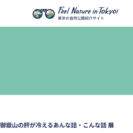
本文へ移動
御嶽山の肝が冷えるあんな話・こんな話 展